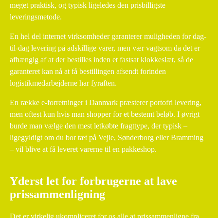
meget praktisk, og typisk ligeledes den prisbilligste
leveringsmetode.
En hel del internet virksomheder garanterer muligheden for dag-
til-dag levering på adskillige varer, men vær vagtsom da det er
afhængig af at der bestilles inden et fastsat klokkeslæt, så de
garanteret kan nå at få bestillingen afsendt forinden
logistikmedarbejderne har fyraften.
En række e-forretninger i Danmark præsterer portofri levering,
men oftest kun hvis man shopper for et bestemt beløb. I øvrigt
burde man vælge den mest letkøbte fragttype, der typisk –
ligegyldigt om du bor tæt på Vejle, Sønderborg eller Bramming
– vil blive at få leveret varerne til en pakkeshop.
Yderst let for forbrugerne at lave
prissammenligning
Det er virkelig ukompliceret for os alle at prissammenligne fra