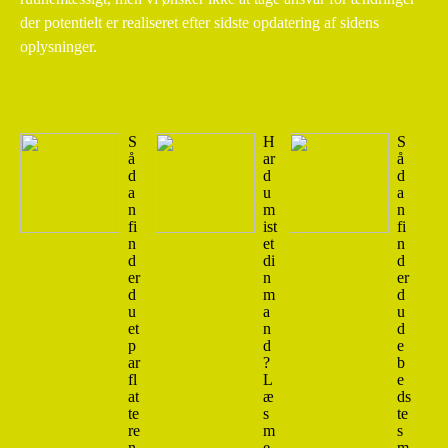
der potentielt er realiseret efter sidste opdatering af sidens
oplysninger.
S
H
S
å
ar
å
d
d
d
a
u
a
n
m
n
fi
ist
fi
n
et
n
d
di
d
er
n
er
d
m
d
u
a
u
et
n
d
p
d
e
ar
?
b
fl
L
e
at
æ
ds
te
s
te
re
m
s
n
e
m