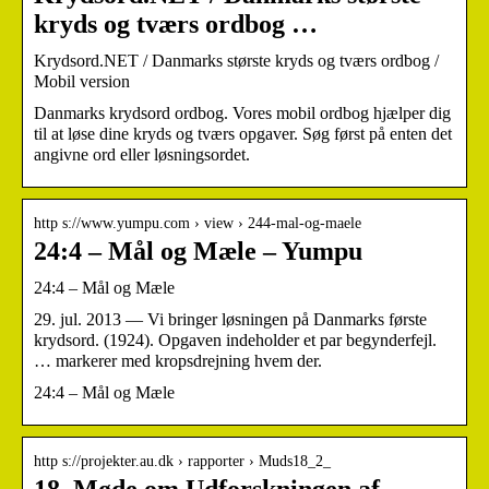
kryds og tværs ordbog …
Krydsord.NET / Danmarks største kryds og tværs ordbog /
Mobil version
Danmarks krydsord ordbog. Vores mobil ordbog hjælper dig
til at løse dine kryds og tværs opgaver. Søg først på enten det
angivne ord eller løsningsordet.
http s://www.yumpu.com › view › 244-mal-og-maele
24:4 – Mål og Mæle – Yumpu
24:4 – Mål og Mæle
29. jul. 2013 — Vi bringer løsningen på Danmarks første
krydsord. (1924). Opgaven indeholder et par begynderfejl.
… markerer med kropsdrejning hvem der.
24:4 – Mål og Mæle
http s://projekter.au.dk › rapporter › Muds18_2_
18. Møde om Udforskningen af